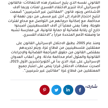
القانوني نفسه الذي يتيح استمرار هذه الانتهاكات؛ فالقانون
الإسرائيلي أداة لتبرير الاختفاء القسري لمئات وربما آلاف
الأشخاص وبنود قانون “المقاتلين غير الشرعيين” صُممت
لتتيح احتجاز الأفراد إلى أجل غير مسمى من دون تهمة أو
محاكمة، مع إمكانية حرمانهم من التواصل مع محامٍ لفترات
طويلة. وهذا يعني فعلياً أن آلاف الفلسطينيين أصبحوا
خارج أي رقابة قضائية أو حماية قانونية، في ممارسة تشبه
ما وصفته الأمم المتحدة مراراً بـ”الاختفاء القسري.
ومنذ عام 2005، يطبق الاحتلال الإسرائيلي القانون على
معتقلين فلسطينيين من قطاع غزة، ويتم تجريدهم
بمقتضى القانون من حقوق المراجعة القضائية والإجراءات
القانونية والمثول أمام محاكمة عادلة. وفي أعقاب العدوان
الإسرائيلي على غزة، الذي بدأ في أكتوبر/تشرين الأول 2023،
أصدرت سلطات الاحتلال قرارا ينص على اعتبار جميع
المعتقلين من قطاع غزة “مقاتلين غير شرعيين”.
شارك: