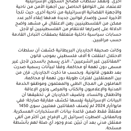
أخرى. وتعمد سلطات مصالح السجون الإسرائيلية
للاعتماد على التواطؤ الحاصل بين أجهزة الأمن من ناحية
والأجهزة القضائية الإسرائيلية من ناحية أخرى، حيث تلجأ
الأخيرة لسن وإصدار قوانين جديدة هدفها إبقاء أكبر عدد
ممكن من الفلسطينيين رهن الاعتقال في مشهد واضح
الدلالة على إصرارها للانتقام من الفلسطينيين أو لأجل
حسابات سياسية داخلية متعلقة بصفقات التبادل القادمة
حسب مراقبين.
وكانت صحيفة الجارديان البريطانية كشفت أن سلطات
الاحتلال اعتقلت 6 آلاف فلسطيني بموجب قانون
“المقاتلين غير الشرعيين”، الذى يسمح بالسجن لأجل غير
مسمى دون تهمة أو محاكمة، وفقًا لبيانات رسمية صدرت
بعد طعون قانونية. وبحسب ما ذكرت الجارديان، فإن من
بين المعتقلين لفترات طويلة دون تهمة أو محاكمة،
العاملون فى المجال الطبي والمعلمون وموظفو الخدمة
المدنية والإعلاميون والكتاب والمرضى وذوي الإعاقة
والأطفال والنساء. وتضيف الجارديان في تحقيقها أن
البيانات الإسرائيلية نفسها تكشف مفارقة صارخة؛ ففي
مايو/أيار 2024 لم يُصنَّف كمقاتلين فعليين سوى 1450
معتقلاً فقط ضمن قاعدة بيانات الاستخبارات العسكرية.
وبالمقابل، اضطرت إسرائيل إلى الإفراج عن أكثر من ألفي
معتقل مدني بعد أن تبيّن عدم وجود أي صلة لهم بأنشطة
مسلحة.