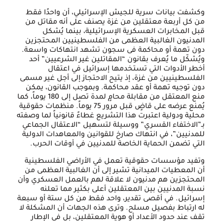
وكشفت بيانات سرية للجيش الإسرائيلي، أن واحدًا فقط
من كل أربعة معتقلين من غزة يصنف على أنه مقاتل من
قبل المخابرات العسكرية الإسرائيلية، بينما يُشكل
المدنيون الغالبية العظمى من الفلسطينيين المحتجزين
دون تهمة أو محاكمة فى سجون تشهد انتهاكات واسعة.
ويُشكّل ما يُعرف بقانون “المقاتلين غير الشرعيين” أحد
أخطر الأدوات التي تستخدمها إسرائيل في اعتقال
الفلسطينيين من غزة، إذ يتيح الاحتجاز إلى أجل غير مسمى
دون توجيه تهمة أو عقد محاكمة. وبموجب القانون، يمكن
منع المعتقل من مقابلة محامٍ لمدة تصل إلى 180 يوماً، كما
يُمنع عرضه على قاضٍ قبل مرور 75 يوماً. منظمات حقوقية
محلية ودولية اعتبرت هذا التشريع غطاءً قانونياً لما وصفته
بـ”الاختفاء القسري” ووسيلة لتسهيل “الاعتقال الجماعي
للمدنيين”، في انتهاك صارخ للقوانين والمعاهدات الدولية
التي تضمن الحماية الخاصة للمدنيين في أوقات الحرب.
وتفيد مؤسسات حقوقية تعمل في الأراضي الفلسطينية
أن المعطيات الميدانية تشير إلى أن الغالبية العظمى من
المحتجزين هم مدنيون لا علاقة لهم بالعمل العسكري وأن
نسبة المدنيين بين المعتقلين أعلى بكثير مما تعلنه
إسرائيل. في أقصى تقدير، واحد فقط من كل ستة أو سبعة
له ارتباط بفصيل مسلح. وترى هذه الجهات أن المشكلة لا
تقف عند حدود الأعداد أو هوية المعتقلين، بل في الإطار