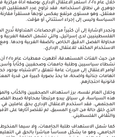
خلال عام ٢٠٢٥، استمر الاعتقال الإداري بوصفه أداة م
معتقل، وهو مستوى مرتفع يعكس توجهاً مستقراً مقارنة ب
السياسة وليس إلى إجراء استثنائي أو مؤقت.
وتجدر الإشارة إلى أن كثيراً من الإحصاءات المتداولة تُدرج 
الفلسطينيين لدى إسرائيل، والتي تشمل الضفة الغربية وق
محاولة الفصل الدقيق الخاص بالضفة الغربية وحدها. ومع ذ
الاستخدام المكثف للاعتقال الإداري.
من حيث
نشطاء سياسيين وطلبة جامعات وصحفيين وكتّاباً وأسرى مح
أوامر الاعتقال إلى مبررات عامة تتعلق بـ“الاشتباه بوجود 
اتهامات جنائية واضحة، ما يحدّ بصورة كبيرة من قدرة الم
قانونية احتجازهم.
وخلال العام نفسه، برز استهداف الصحفيين والكتّاب والمؤ
هذه السياسة، في سياق يبدو مرتبطاً بمحاولة ضبط الفضاء ا
المجتمعي. فقد استخدم الاعتقال الإداري بحق عاملين في ال
الذي خلق حالة من الردع المسبق، لم تقتصر آثارها على الأف
والثقافي الفلسطيني.
كما شمل الاستهداف طلبة الجامعات، ولا سيما المنخرطين ف
الجامعي، وهو ما يشكّل مساساً مباشراً بالحق في التعليم