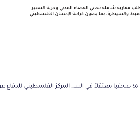
تطلب مقاربة شاملة تحمي الفضاء المدني وحرية التعبير
ة للضبط والسيطرة، بما يصون كرامة الإنسان الفلسطيني
في يوم الوفاء للصحفي الفلسطيني.. أكثر من ٤٥ صحفياً معتقلاً في السجون الإسرائيلية في محاولة ممنهجة لإسكات الحقيقة