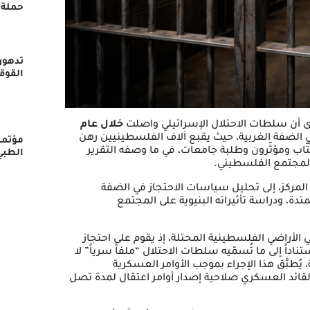
حملة 
تدهور
القوق
 أن سلطات الاحتلال الإسرائيلي واصلت
خلال عام
الضفة الغربية، حيث يقبع آلاف الفلسطينيين رهن
مؤتمر
ّاب ومؤثّرون وطلبة جامعات، في ما وصفه التقرير
الطبي
لمجتمع الفلسطيني.
المركز، إلى تحليل سياسات الاحتجاز في الضفة
متدة، ودراسة تأثيراته البنيوية على المجتمع
ل في الأراضي الفلسطينية المحتلة، إذ يقوم على احتجاز
داً إلى ما تُسمّيه سلطات الاحتلال “ملفاً سرياً” لا
 يُطبَّق هذا الإجراء بموجب الأوامر العسكرية
 الأمر العسكري رقم ١٦٥١، الذي يمنح القائد العسكري صلاحية إصدار أوامر اعتقال لمدة تصل