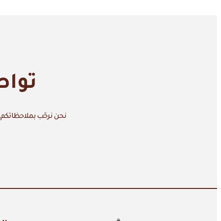
تواص
نحن نرحّب بملاحظاتكم، 