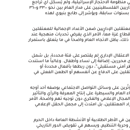
ركزية في منظومة الاحتجاز الإسرائيلية، ولم يُسجَّل أي تراجع
جوهري في نطاق استخدامه. فقد تراوح عدد المعتقلين الإداريين الفلسطينيين على مدار العام بين نحو ٣٣٠٠ و٣٦٠٠
سنوات سابقة، ويؤشر إلى طابع بنيوي لهذه
المعتقلين الإداريين ضمن الأعداد الإجمالية للمعتقلين
طاع غزة معاً، الأمر الذي يفرض تحديات منهجية عند
لك، يظل الاتجاه العام واضحاً في ما يتعلق باستمرار
 الفئات المستهدفة، أظهرت معطيات عام ٢٠٢٥ أن الاعتقال الإداري لم يقتصر على فئة محددة، بل شمل
ررين، إضافةً إلى نساء وأطفال. وغالباً ما استندت
خطر أمني مستقبلي”، دون ربطها بأفعال محددة أو
عتقلين على الدفاع عن أنفسهم أو الطعن الفعلي في
ثّرين على وسائل التواصل الاجتماعي بوصفه أحد أوجه
لعام والسيطرة على إنتاج المعرفة والرأي والتأثير
مجال الإعلامي والفكري دون توجيه تهم واضحة، الأمر
راد المعتقلين، بل امتدت إلى مجمل الحقل الإعلامي
ي الأطر الطلابية أو الأنشطة العامة داخل الحرم
 وحرية التنظيم، ويسهم في تقويض الدور التاريخي