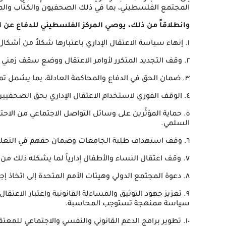
المجتمع الفلسطيني، بما في ذلك الصحفيون والكتّاب والم
وانطلاقاً من ذلك، يوصي المركز الفلسطيني للدفاع عن ا
١.⁠ ⁠إنهاء سياسة الاعتقال الإداري باعتبارها شكلاً من أشكال الاحتجاز التعسفي المخالف للقانون الدولي.
٢.⁠ ⁠وقف التجديد المتكرر لأوامر الاعتقال ووضع سقف زمني واضح لأي احتجاز دون تهمة.
٣.⁠ ⁠ضمان الحق في الدفاع والمحاكمة العادلة، بما يشمل تمكين المعتقلين ومحاميهم من الاطلاع على الأدلة.
٤.⁠ ⁠الوقف الفوري لاستخدام الاعتقال الإداري بحق الصحفيين والكتّاب والعاملين في المجال الإعلامي والفكري.
٥.⁠ ⁠حماية المؤثّرين على وسائل التواصل الاجتماعي من ا
السلمي.
٦.⁠ ⁠وقف استهداف طلبة الجامعات وضمان حقهم في التعليم وحرية التنظيم داخل الحرم الجامعي.
٧.⁠ ⁠وقف اعتقال النساء والأطفال إدارياً لما يشكله ذلك من انتهاك جسيم لحقوق الفئات المحمية.
٨.⁠ ⁠دعوة المجتمع الدولي وهيئات الأمم المتحدة إلى اتخاذ إجراءات جدية للضغط من أجل وقف هذه السياسة.
٩.⁠ ⁠تعزيز جهود التوثيق والمساءلة القانونية واعتبار الاعتق
سياسة ممنهجة تستوجب المحاسبة.
١٠.⁠ ⁠تطوير برامج الدعم القانوني والنفسي والاجتماعي للمعتقلين الإداريين المحررين وعائلاتهم.