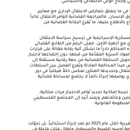
وإنتاج الوعي الاجتماعي والسياسي.
ي ما يتعلق بتعارض الاعتقال الإداري مع معايير
الإنسان. فالمراجعة القضائية لأوامر الاعتقال غالباً
الاطلاع عليها، ما يُفرغ الرقابة القضائية من
لعسكرية الإسرائيلية في ترسيخ سياسة الاعتقال
وي مع أجهزة الأمن. فعلى الرغم من الطابع القضائي
لمحاكم نادراً ما تشكّل آلية رقابة فعّالة على قرارات
لمواد السرّية المقدَّمة من قبلها، دون إخضاعها لاختبار
 تحويل السلطة القضائية من جهة رقابية مستقلة إلى
وّض مبدأ المحاكمة العادلة ويُفرغ الفصل بين السلطات
تقال وتجديدها المتكرر تعكس خللاً هيكلياً في دور
 بوصفها إجراءً دائماً لا يخضع لمساءلة قضائية
 نتيجة إمكانية تجديد أوامر الاحتجاز مرات متتالية،
لين وعائلاتهم، ويمتد أثره إلى المجتمع الفلسطيني
منظومة القانونية.
يخلص التقرير إلى أن سياسة الاعتقال الإداري في الضفة الغربية خلال عام 2025 لم تعد إجراءً استثنائياً، بل تحوّلت
ظومة أوسع للضبط والسيطرة، وتطال فئات فاعلة في