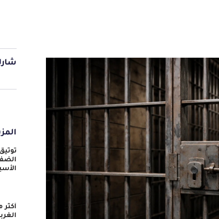
شارك
المزي
توثيق
الضفة
الأسي
الغرب