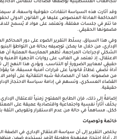
للجامعات الفلسطينية بوصفها فضاءات للنقاش الأكاديمي 
وقد أثارت هذه السياسة انتقادات حقوقية واسعة، لا سيما ف
المحاكمة العادلة المنصوص عليها في القانون الدولي لحقوق 
ما تتم في جلسات مغلقة، وتعتمد على مواد لا يُسمح للدفاع ب
مضمونها الحقيقي.
وفي هذا السياق، يسلّط التقرير الضوء على دور المحاكم ا
الإداري، من خلال ما يمكن توصيفه بحالة من التواطؤ البني
الشكلي لإجراءات المراجعة، تُظهر الممارسة العملية أن هذه ا
الاعتقال، إذ تعتمد في الغالب على روايات الأجهزة الأمنية وا
حقيقي لمعايير الضرورة أو التناسب. ويؤدي هذا النهج إلى
أداة تُضفي غطاءً قانونياً على قرارات أمنية مسبقة، ما يق
من مضمونه. كما أن المصادقة شبه التلقائية على أوامر الاع
القضاء العسكري، وتسهم في إدامة سياسة الاحتجاز الإداري
حقيقية.
إضافةً إلى ذلك، فإن الطابع المفتوح زمنياً للاعتقال الإداري،
يخلّف آثاراً نفسية واجتماعية واقتصادية عميقة على المعتق
ككل، مساهماً في حالة من عدم الاستقرار وتقويض الثقة بال
خاتمة وتوصيات
إلى أداة احتجاز ممنهجة وطويلة الأمد تُستخدم ضمن من