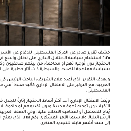
كشف تقرير صادر عن المركز الفلسطيني للدفاع عن الأسرى
٢٠٢٥
استخدام سياسة الاعتقال الإداري على نطاق واسع في 
الاحتجاز دون توجيه تهم أو محاكمة، من بينهم صحفيون وكت
بسياسة ممنهجة للضبط والسيطرة ذات آثار خطيرة على ا
ويهدف التقرير الذي أعده علاء الشريف، الباحث الرئيس في 
الغربية، مع التركيز على الاعتقال الإداري كآلية ضبط أمني م
الفلسطيني.
ويُعدّ الاعتقال الإداري أحد أكثر أنماط الاحتجاز إثارةً للجد
الأفراد دون توجيه تهمة محددة ودون تقديمهم لمحاكمة، استنا
يُتاح للمعتقل أو لمحاميه الاطلاع عليه. وفي الضفة الغربية،
الإسرائيلية، ولا سيما
إلى ستة أشهر قابلة للتجديد المتكرر.