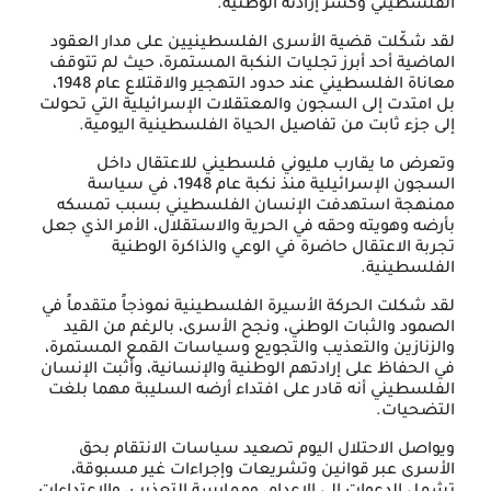
الفلسطيني وكسر إرادته الوطنية.
لقد شكّلت قضية الأسرى الفلسطينيين على مدار العقود
الماضية أحد أبرز تجليات النكبة المستمرة، حيث لم تتوقف
معاناة الفلسطيني عند حدود التهجير والاقتلاع عام 1948،
بل امتدت إلى السجون والمعتقلات الإسرائيلية التي تحولت
إلى جزء ثابت من تفاصيل الحياة الفلسطينية اليومية.
وتعرض ما يقارب مليوني فلسطيني للاعتقال داخل
السجون الإسرائيلية منذ نكبة عام 1948، في سياسة
ممنهجة استهدفت الإنسان الفلسطيني بسبب تمسكه
بأرضه وهويته وحقه في الحرية والاستقلال، الأمر الذي جعل
تجربة الاعتقال حاضرة في الوعي والذاكرة الوطنية
الفلسطينية.
لقد شكلت الحركة الأسيرة الفلسطينية نموذجاً متقدماً في
الصمود والثبات الوطني، ونجح الأسرى، بالرغم من القيد
والزنازين والتعذيب والتجويع وسياسات القمع المستمرة،
في الحفاظ على إرادتهم الوطنية والإنسانية، وأثبت الإنسان
الفلسطيني أنه قادر على افتداء أرضه السليبة مهما بلغت
التضحيات.
ويواصل الاحتلال اليوم تصعيد سياسات الانتقام بحق
الأسرى عبر قوانين وتشريعات وإجراءات غير مسبوقة،