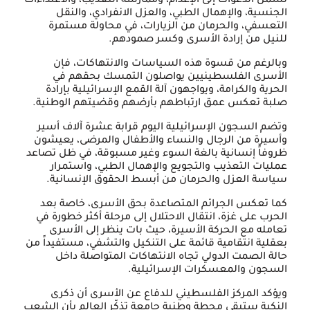
تشمل الدعوات إلى الإعدام، وممارسة التعذيب، والاعتداءات
الجنسية، والإهمال الطبي، والعزل الانفرادي، والنقل
التعسفي، والحرمان من الزيارات، في محاولة مستمرة
للنيل من إرادة الأسرى وكسر صمودهم.
وبالرغم من قسوة هذه السياسات والانتهاكات، فإن
الأسرى الفلسطينيين يواصلون التمسك بحقهم في
الحرية والكرامة، ويواجهون آلة القمع الإسرائيلية بإرادة
صلبة تعكس عمق ارتباطهم بأرضهم وقضيتهم الوطنية.
وتضم السجون الإسرائيلية اليوم قرابة عشرة آلاف أسير
وأسيرة من الرجال والنساء والأطفال والمرضى، يعيشون
ظروفاً إنسانية بالغة السوء وغير مسبوقة، في ظل تصاعد
عمليات التعذيب والتجويع والإهمال الطبي، واستمرار
سياسة العزل والحرمان من أبسط الحقوق الإنسانية.
كما تعكس الجرائم المتصاعدة بحق الأسرى، خاصة بعد
الحرب على غزة، انتقال الاحتلال إلى مرحلة أكثر خطورة في
تعامله مع الحركة الأسيرة، حيث بات ينظر إلى الأسرى
بعقلية انتقامية قائمة على التنكيل والتشفي، مستفيداً من
حالة الصمت الدولي تجاه الانتهاكات المتواصلة داخل
السجون والمعسكرات الإسرائيلية.
ويؤكد المركز الفلسطيني للدفاع عن الأسرى أن ذكرى
النكبة ستبقى محطة وطنية جامعة تذكّر العالم بأن الشعب