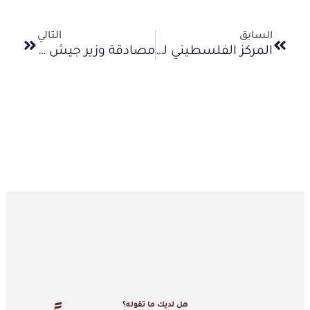
السابق
التالي
المركز الفلسطيني للدفاع عن الأسرى يستنكر مصادقة الكنيست على قانون إعدام أسرى غزة ومنع الإفراج عنهم
مصادقة وزير جيش الاحتلال على إعدام الأسرى في الضفة شرعنة للفاشية وإمعان في القتل المشرعن
هل لديك ما تقوله؟