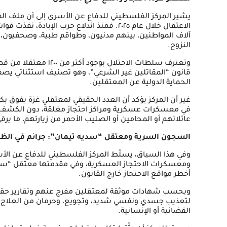
يشير المركز الفلسطيني للدفاع عن الأسرى إلى أن ملف ا
الاعتقال خلال عام ٢٠٢٥. فمنذ اندلاع حرب الإ
آلاف المواطنين، بينهم مدنيون، وطواقم طبية، وصحفيون، و
النزوح.
وتعترف سلطات الاحتلال ب
قانون “المقاتلين غير الشرعي”، وهو تصنيف استثنائي يصفه 
الحماية الدولية عن المعتقلين.
غير أن المركز يؤكد أن العدد الحقيقي لمعتقلي غزة يفوق بك
في معسكرات عسكرية ومراكز احتجاز مغلقة، دون الكشف ع
عائلاتهم أو المحامين أو الصليب الأحمر من زيارتهم، ما يرق
السجون السرية ومعتقل “سديه تيمان”: جرائم في الظ
وفي هذا السياق، يسلّط المركز الفلسطيني للدفاع عن الأ
أخطر مواقع الاحتجاز خارج القانون.
وبحسب شهادات موثقة لمعتقلين مفرج عنهم وتقارير حقوق
لتعذيب جسدي ونفسي شديد، وتجويع، وحرمان من العلاج، و
القضائية أو الإنسانية.