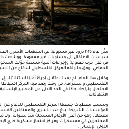
مثّل عام ٢٠٢٥ ذروة غير مسبوقة في استهداف الأسر
سياسات الاعتقال إلى مستويات غير معهودة، ووسّعت دا
في ظل حرب مفتوحة وإجراءات أمنية مشددة حوّلت السجو
الجماعي، وفق ما وثّقه المركز الفلسطيني للدفاع عن الأسرى 
وخلال هذا العام، لم يعد الاعتقال إجراءً أمنيًا استثنائيً
الفلسطيني واستنزافه، في وقت رصد فيه المركز اكتظاظًا
الاحتجاز، وتراجعًا حادًا في الحد الأدنى من المعايير ال
الانتهاكات.
وبحسب معطيات جمعها المركز الفلسطيني للدفاع عن الأ
معتقلا ، وهو من أعلى الأرقام المسجلة منذ سنوات. ولا
المحتجزين في معسكرات ومراكز احتجاز عسكرية خارج الإ
الدولي الإنساني.