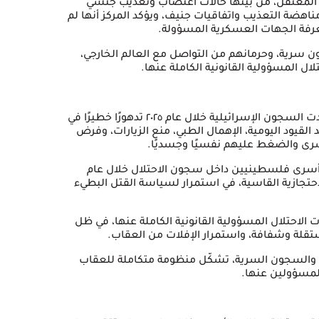
ل المعتقل، من بينها حالات اغتصاب وتعذيب جنسي
 مناهضة التعذيب واتفاقيات جنيف، ويؤكد المركز أنها لم
عرفة الجهات العسكرية المسؤولة.
ن سرية، وحرمانهم من التواصل مع العالم الخارجي،
 المسؤولية القانونية الكاملة عنها.
ووفق ما وثّقه المركز الفلسطيني للدفاع عن الأسرى، شهدت السجون الإسرائيلية خلال عام ٢٠٢٥ تدهورًا خطيرًا في
القيود اليومية، الإهمال الطبي، منع الزيارات، وفرض
سرى والضغط عليهم نفسيًا وجسديًا.
 أسرى فلسطينيين داخل سجون الاحتلال خلال عام
 الاحتجازية القاسية، في استمرار لسياسة القتل البطيء
ت الاحتلال المسؤولية القانونية الكاملة عنها، في ظل
تقلة وشفافة، واستمرار الإفلات من العقاب.
اري والسجون السرية، تشكّل منظومة متكاملة للعقاب
المسؤولين عنها.