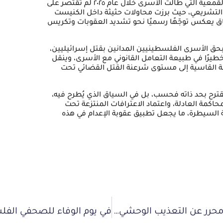
يرى المركز الفلسطيني للدفاع عن الأسرى أن السياسات القمعية التي طالت الأسرى خلال عام ٢٠٢٥ لم تقتصر على
 التشريعي، حيث برزت محاولات حثيثة داخل الكنيست
سياق يعكس توجّهًا رسميًا نحو تشديد العقوبات وتكريس
 بحق الأسرى الفلسطينيين المدانين بقتل إسرائيليين،
خطيرًا في طبيعة التعامل القانوني مع الأسرى، وينقل
 القاسية إلى مستوى شرعنة القتل القضائي تحت
مقترح بحد ذاته فحسب، بل في السياق الذي يُطرح فيه،
حاكمة العادلة، واعتماد الاعترافات المنتزعة تحت
لسيطرة، ما يجعل تطبيق عقوبة الإعدام في هذه
“مات بجانبي من البرد”.. شهادة موثقة لأسير محرر عن التعذيب الوحشي وفقدان السمع في معتقل سديه تيمان