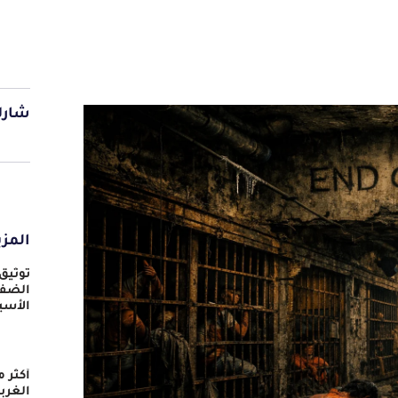
شارك
المزي
توثيق
الضفة
الأسي
الغرب