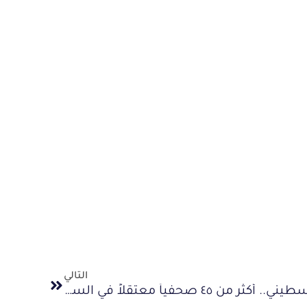
التالي
في يوم الوفاء للصحفي الفلسطيني.. أكثر من ٤٥ صحفياً معتقلاً في السجون الإسرائيلية في محاولة ممنهجة لإسكات الحقيقة