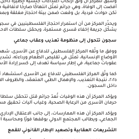
وسبق للمركز أن وثّق ارتكاب اعتداءات جنسية خطيرة داخ
أفضت إلى الوفاة، وهي جرائم تمثّل انتهاكًا صارخًا لاتفاقية
تكن حوادث فردية، بل وقعت ضمن بيئة احتجاز مغلقة وبم
ويحذّر المركز من أن استمرار احتجاز الفلسطينيين في سجو
يشكّل جريمة إخفاء قسري مستمرة، ويحمّل سلطات الاحتلال
سجون تتحول إلى منظومة تعذيب وعقاب جماعي
الأوضاع الإنسانية، تمثّل في تقليص الطعام ورداءته، تشديد 
عقوبات جماعية، في إطار سياسة تهدف إلى كسر إرادة الأ
كما وثّق المركز الفلسطيني للدفاع عن الأسرى استشهاد
٢٠٢٥، نتيجة التعذيب، والإهمال الطبي المتعمّد، والظروف
داخل السجون.
ويؤكد المركز أن هذه الوفيات تُعدّ جرائم قتل تتحمّل سلطا
حرمان الأسرى من الرعاية الصحية، وغياب آليات تحقيق مس
ويؤكد المركز أن هذه الممارسات، إلى جانب الاعتقال الإد
الجماعي، ويطالب المجتمع الدولي بوقفها فورًا ومحاسبة 
التشريعات العقابية وتصعيد الإطار القانوني للقمع