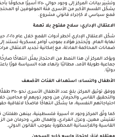
وتشير بيانات المركز إلى وجود ح
يشكّل القسم الأكبر من الأسرى فئة الموقوفين أو المحتجز
قمع سياسي لا كإجراء قانوني مشروع.
الاعتقال الإداري: سلاح مفتوح بلا تهمة
نهاية العام. ويُحتجز هؤلاء بموجب أوامر عسكرية تستند إل
ضمانات المحاكمة العادلة، مع إمكانية تجديد الاعتقال مرا
ويؤكد المركز أن هذا النمط من الاحتجاز يمثّل انتهاكًا صارخً
جماعية طويلة الأمد، مطالبًا بإنهاء هذه السياسة فورًا با
دوليًا.
الأطفال والنساء: استهداف الفئات الأضعف
والتحقيق القاسي والحرمان من وجود ذويهم أو محامين خلال
احتياجاتهم النفسية، ما يشكّل انتهاكًا فاضحًا لاتفاقية ح
كما وثّق المركز وجود ٥١ أسيرة فلسطينية، ب
تفتيش مهين، وعزل انفرادي، وإهمال طبي، وحرمان من الز
القاسية واللاإنسانية المحظورة بموجب القانون الدولي.
معتقلو غزة: احتجاز واسع خارج السجون