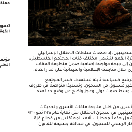
حملة 
تدهور
القوق
ى الفلسطينيين، إذ صعّدت سلطات الاحتلال الإسرائيلي
ئرة القمع لتشمل مختلف فئات المجتمع الفلسطيني،
مؤتمر
ن إلى جبهة مواجهة إضافية ضمن منظومة العقاب
الطبي
خلال متابعته الإعلامية والميدانية على مدار العام.
ا، بل ترسّخ كسياسة ثابتة تستهدف كسر المجتمع
 غير مسبوق في السجون، وتشديدًا متواصلًا في ظروف
إنسانية، وسط صمت دولي وعجز واضح عن وضع حد لهذه
سرى من خلال متابعة ملفات الأسرى وتحديثات
المؤسسات الشريكة، بلغ عدد الأسرى والمعتقلين الفلسطينيين في سجون الاحتلال حتى نهاية عام ٢٠٢٥ نحو ٩٣٠٠
 تشمل هذه المعطيات آلاف المعتقلين من قطاع غزة
طار الرسمي للسجون، في مخالفة جسيمة للقانون