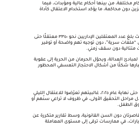
والي ١٢٥٠ أسيرًا محكومًا بأحكام مختلفة، من بينها أحكام عالية ومؤبدات، فيما
ين دون محاكمة، ما يؤكد استخدام الاعتقال كأداة
شكّل الاعتقال الإداري أخطر أدوات القمع خلال عام ٢٠٢٥، حيث بلغ عدد المعتقلين الإداريين نحو ٣٣٥٠ معتقلًا حتى
ى “ملفات سرية”، دون توجيه تهم واضحة أو توفير
ت متتالية دون سقف زمني.
ا لمبادئ العدالة، ويحوّل الحرمان من الحرية إلى عقوبة
عتبارها شكلًا من أشكال الاحتجاز التعسفي المحظور
ووفق توثيق المركز، بلغ عدد الأطفال الأسرى نحو ٣٥٠ طفلًا حتى نهاية عام ٢٠٢٥، غالبيتهم تعرّضوا للاعتقال الليلي
 مراحل التحقيق الأولى، في ظروف لا تراعي سنّهم أو
قوق الطفل.
ينهن طفلتان قاصرتان دون السن القانونية، وسط تقارير متكررة عن
يارات، في ممارسات ترقى إلى مستوى المعاملة