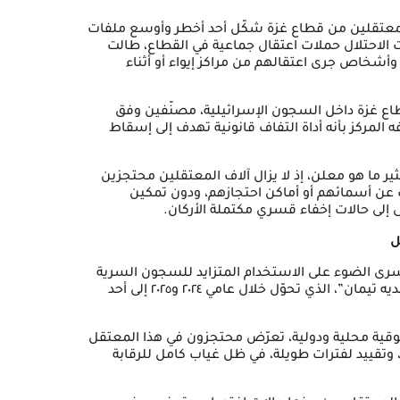
لمعتقلين من قطاع غزة شكّل أحد أخطر وأوسع ملفات
بادة، نفذت قوات الاحتلال حملات اعتقال جماعية في القطاع، طالت
أشخاص جرى اعتقالهم من مراكز إيواء أو أثناء
وجود أكثر من ١٢٠٠ معتقلا من قطاع غزة داخل السجون الإسرائيلية، مصنّفين وفق
المركز بأنه أداة التفاف قانونية تهدف إلى إسقاط
ثير ما هو معلن، إذ لا يزال آلاف المعتقلين محتجزين
ن أسمائهم أو أماكن احتجازهم، ودون تمكين
ى إلى حالات إخفاء قسري مكتملة الأركان.
ل
سرى الضوء على الاستخدام المتزايد للسجون السرية
ومعسكرات الاحتجاز العسكرية، وفي مقدمتها معتقل “سديه تيمان”، الذي تحوّل خلال عامي ٢٠٢٤ و٢٠٢٥ إلى أحد
ية محلية ودولية، تعرّض محتجزون في هذا المعتقل
تقييد لفترات طويلة، في ظل غياب كامل للرقابة