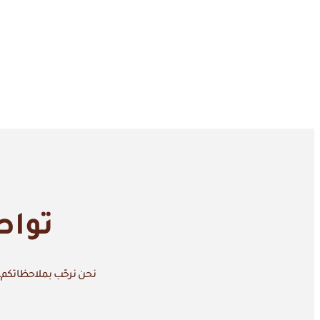
تواص
نحن نرحّب بملاحظاتكم، 