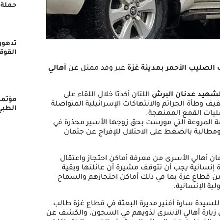
حملة 
تدهور
القوق
الصليب الأحمر بمدينة غزة
عبر وفد ممثل عن
أهالي
الشهيد عدنان البرش
اللتان أكدتا خلال اللقاء على
مؤتمر
فيف وطأة الجرائم والانتهاكات الإسرائيلية المتواصلة
الطبي
يات القمع الممنهجة.
 المروعة التي مورست بحق زوجها الأسير محذرة في
مطالبة بالضغط على الاحتلال للإفراج عن جثمان
مان أهالي الأسرى من معرفة أماكن احتجاز واعتقال
إنسانية يجب أن تتوقف مشيرة أن عائلتها وبقية
 قطاع غزة بما في ذلك أماكن احتجازهم والسماح
ية الإنسانية.
للسيدة سارة أفنير مديرة البعثة في قطاع غزة طالب
ل زيارة أهالي الأسرى لذويهم في السجون، والكشف عن