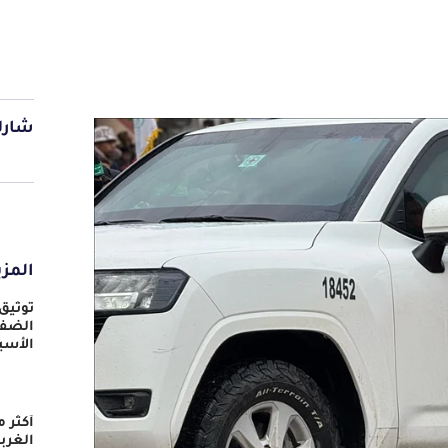
شارك
المزي
توثيق
الضفة
الأسي
الغرب