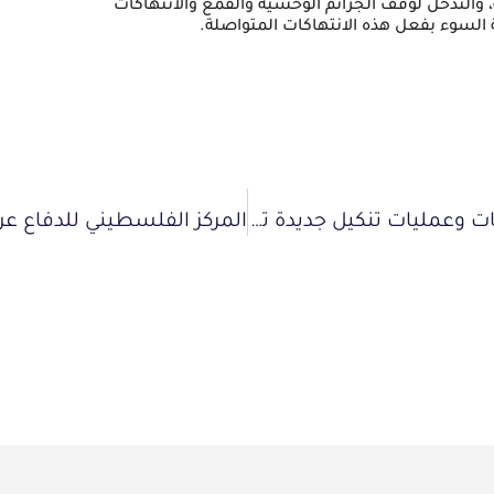
 والتدخل لوقف الجرائم الوحشية والقمع والانتهاكات
 السوء بفعل هذه الانتهاكات المتواصلة.
المركز الفلسطيني للدفاع عن الأسرى: انتهاكات وعمليات تنكيل جديدة تطال آلاف الأسرى في مختلف السجون الإسرائيلية