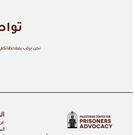
تواص
نحن نرحّب بملاحظاتكم، 
ال
عن 
الم