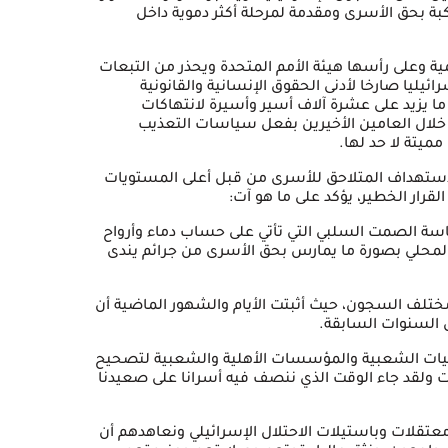
ة بحق الأسرى ومقدمة لمرحلة أكثر دموية داخل
ة وعلى رأسها هيئة الأمم المتحدة ويحذر من التبعات
ائيليا صارخا لأدنى الحقوق الإنسانية والقانونية
 ما يزيد على عشرة آلاف أسير وأسيرة لانتهاكات
تنكيل متواصلة أودت بحياة حوالي 80 أسيرا خلال العامين الأخيرين بفعل سياسات التعذيب
ميتة لا حد لها.
استهداف المتلاحق للأسرى من قبل أعلى المستويات
لقرار الخطير، يؤكد على ما هو آت:
ياسة الصمت السلبي التي تأتي على حساب دماء وأرواح
المحلي بصورة ما يمارس بحق الأسرى من جرائم يندى
 مختلف السجون، حيث أثبتت الأيام والشهور الماضية أن
 السنوات السابقة.
اليات الشعبية والمؤسسات الأهلية والشعبية لتصحيح
ت ولقد جاء الوقت الذي ننصف فيه أسرانا على صعيدنا
تقلات وباستيلات الاحتلال الإسرائيلي ونعاهدهم أن