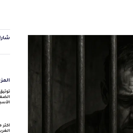
شارك
المزي
توثيق
الضفة
الأسي
الغرب