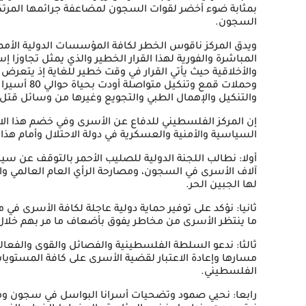
بمثابة ضوء أخضر لقوات السجون لمضاعفة جرائمها المرتكب
السجون.
ويدق المركز ناقوس الخطر لكافة المؤسسات الدولية الأممي
المباشرة والفورية لهذا القرار الخطير والذي يمثل تجاوزا إسر
والأخلاقية حيث يأتي القرار في وقت خطير للغاية إذ يتعرض
وحملات قمع و
والتنكيل والإهمال الطبي والتجويع وغيرها من وسائل قتل م
إن المركز الفلسطيني للدفاع عن الأسرى وفي خضم هذا ال
السياسية والأمنية والعسكرية في دولة الاحتلال وأمام هذا ا
أولا: نطالب اللجنة الدولية للصليب الأحمر بالتوقف عن س
آلاف الأسرى في السجون، ومصارحة الرأي العام العالمي و
لها الجبين الحر.
ثانيا: نؤكد على توفير حماية دولية عاجلة لكافة الأسرى في
ما ينتظر الأسرى من مخاطر يفوق بأضعاف ما مر بهم خلال
ثالثا: ندعو السلطة الفلسطينية والفصائل والقوى والفع
مسارها وإعادة الاعتبار لقضية الأسرى على كافة المستويا
الفلسطيني.
رابعا: نحيي صمود وتضحيات أسرانا البواسل في سجون ومع