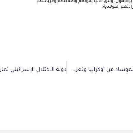
واجهون، ونثق عاليا بقوتهم وصلابتهم وعزيمتهم
تهم الفولاذية.
الأسير المهندس ضرار أبوسيسي.. اختطفه الموساد من أوكرانيا وتعرض لتعذيب وعزل قاتل وأفرج عنه في صفقة التبادل إلى غزة