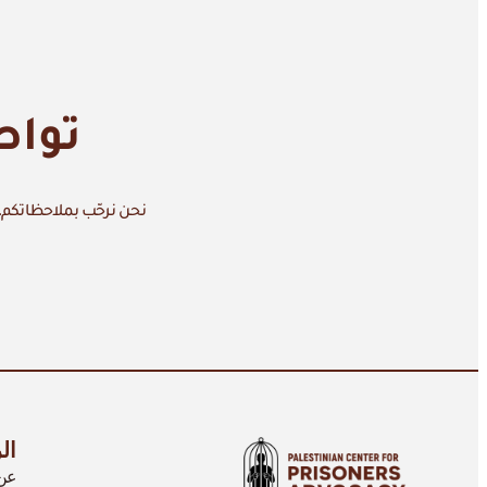
تواص
نحن نرحّب بملاحظاتكم، 
ال
عن 