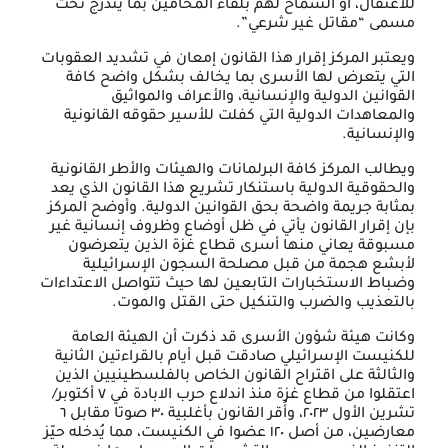
للاعتقال، أو السماح لهم بلقاء المحامين بما يندرج تحت
مسمى “مقاتل غير شرعي”.
ويعتبر المركز إقرار هذا القانون إمعان في تشديد العقوبات
التي يتعرض لها الأسرى بما يخالف بشكل واضح كافة
القوانين الدولية والإنسانية، والأعراف والمواثيق
والمعاهدات الدولية التي كفلت للأسير حقوقه القانونية
والإنسانية.
ويطالب المركز كافة البرلمانات والهيئات والأطر القانونية
والحقوقية الدولية باستنكار تشريع هذا القانون الذي يعد
بمثابة جريمة واضحة بحق القوانين الدولية. وأوضح المركز
بإن إقرار القانون يأتي في ظل أوضاع وظروف إنسانية غير
مسبوقة يعاني منها أسرى قطاع غزة الذين يتعرضون
لأبشع هجمة من قبل مصلحة السجون الإسرائيلية
وضباط الاستخبارات التابعين لها حيث تتواصل الاعتداءات
بالتعذيب والضرب والتنكيل حتى القتل والموت.
وكانت هيئة شؤون الأسرى قد ذكرت أن الهيئة العامة
للكنيست الإسرائيلي صادقت قبل أيام بالقراءتين الثانية
والثالثة على اقتراح القانون الخاص بالفلسطينيين الذين
اعتقلوا من قطاع غزة منذ اندلاع حرب الابادة في ٧ أكتوبر/
تشرين الأول ٢٠٢٣، وأُقر القانون بأغلبية ٣٠ صوتا مقابل ٦
معارضين، من أصل ١٢٠ عضوا في الكنيست، مما يُدخله حيّز