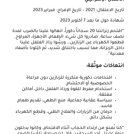
الاحتلال الإسرائيلي
تاريخ الاعتقال: 2021 – تاريخ الإفراج: فبراير 2023
شهادة حول ما بعد 7 أكتوبر 2023
“اقتحم زنزانتنا 20 سجاناً ذكوراً، انهالوا علينا بالضرب لمدة
نصف ساعة. صادروا كل شيء: الطعام، الأجهزة، المراوح.
قطعوا الكهرباء عن الزنازين… ورشّوا رذاذ الفلفل علينا
داخل الزنزانة، مما تسبب باختناق شديد، ثم كبّلونا بأصفاد
معدنية”.
انتهاكات موثّقة:
اقتحامات ذكورية متكررة للزنازين دون مراعاة
الخصوصية أو الاحتشام.
استخدام مفرط للقوة ورذاذ الفلفل داخل أماكن
مغلقة.
سياسة عقابية جماعية: منع الطهي، تقديم طعام
فاسد.
حرمان من الزيارات والعلاج الطبي، وقطع الكهرباء
بشكل دائم.
“كنا نُمنع من ارتداء الحجاب أثناء الاقتحام، وكانوا يدخلون
عنوة علينا… أحد السجانين قال لنا صراحة: تلقّينا الضوء