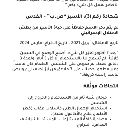
الأخضر لفعل كل شيء بكم.”
شهادة رقم (3): الأسير “ص.ب” – القدس
لم يتم ذكر الاسم حفاظاً على حياة الأسير من بطش
الاحتلال الإسرائيلي
تاريخ الاعتقال: أبريل 2021 – تاريخ الإفراج: مارس 2024
“بعد 7 أكتوبر تغيّر كل شيء. أصبح الوضع في السجن
كارثياً. لم يُسمح لنا بالاستحمام إلا كل 3 أيام، ولمدة 3
دقائق فقط. لم نُعرض على الشمس. الطعام كان فاسداً
وغير مطهو. حصلت على 3 ملاعق من أرز نصف نيء وبيض
فاسد رائحته كريهة.”
انتهاكات موثّقة:
حرمان شبه تام من الاستحمام والخروج إلى
الشمس.
استخدام الإهمال الطبي كأسلوب عقاب (فطر
الأظفار، علاج بالأكامول فقط).
مصادرة كافة المستلزمات: الوسائد، الشراشف،
المدافئ، المراوح.