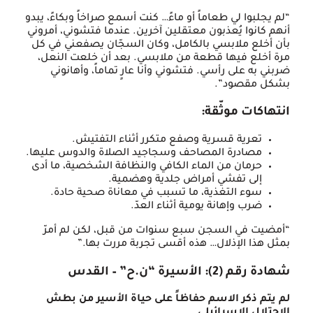
“لم يجلبوا لي طعاماً أو ماءً… كنت أسمع صراخاً وبكاءً، يبدو
أنهم كانوا يُعذبون معتقلين آخرين. عندما فتشوني، أمروني
بأن أخلع ملابسي بالكامل، وكان السجّان يصفعني في كل
مرة أخلع فيها قطعة من ملابسي. بعد أن خلعت النعل،
ضربني به على رأسي. فتشوني وأنا عارٍ تماماً، وأهانوني
بشكل مقصود”.
انتهاكات موثّقة:
تعرية قسرية وصفع متكرر أثناء التفتيش.
مصادرة المصاحف وسجاجيد الصلاة والدوس عليها.
حرمان من الماء الكافي والنظافة الشخصية، ما أدى
إلى تفشي أمراض جلدية وهضمية.
سوء التغذية، ما تسبب في معاناة صحية حادة.
ضرب وإهانة يومية أثناء العدّ.
“أمضيت في السجن سبع سنوات من قبل، لكن لم أمرّ
بمثل هذا الإذلال… هذه أقسى تجربة مررت بها.”
شهادة رقم (2): الأسيرة “ن.ح” – القدس
لم يتم ذكر الاسم حفاظاً على حياة الأسير من بطش