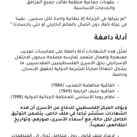
عقوبات جماعية منظمة طالت جميع المرافق
والخدمات الأساسية.
“لم يتركوا في الزنزانة إلا بطانية واحدة لكل سجين… بقينا
في عزلة تامة، دون اتصال بالعالم الخارجي أو حتى بأجسادنا.”
أدلة دامغة
تمثّل هذه الشهادات أدلة دامغة على ممارسات تعذيب
ممنهجة وإهمال متعمد تمارسه مصلحة سجون الاحتلال
الإسرائيلي بحق الأسرى الفلسطينيين المقدسيين، ما
يشكل انتهاكاً صارخاً للشرعة الدولية لحقوق الإنسان،
وخاصة:
اتفاقية مناهضة التعذيب (1984)
اتفاقية جنيف الرابعة (1949)
نظام روما الأساسي للمحكمة الجنائية الدولية (1998)
ويؤكد المركز الفلسطيني للدفاع عن الأسرى أن هذه
الشهادات ستُنشر تباعاً في ملف خاص، يتضمن التوثيق
الكامل لكل حالة، مع أسماء الأسرى، صورهم، وتواريخ
اعتقالهم، تمهيداً:
لإعداد ملف قانوني دولي متكامل يُحال إلى المنظمات