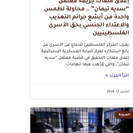
إغلاق ملفات جريمة معتقل
“سديه تيمان” … محاولة لطمس
واحدة من أبشع جرائم التعذيب
والاعتداء الجنسي بحق الأسرى
الفلسطينيين
يعرب المركز الفلسطيني للدفاع عن الأسرى عن
بالغ استنكاره لقرار النيابة العسكرية الإسرائيلية
إغلاق ملفات التحقيق في قضية معتقل “سديه
تيمان”، والتي وُجِّهت فيها اتهامات
اقرأ المزيد »
مارس 12, 2026
المدونة